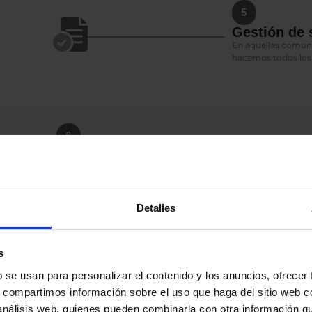
5
Gestión de
En aquellas comuni
hacemos todos los t
6
talación y emitir el
 provincia española.
Detalles
s
7
b se usan para personalizar el contenido y los anuncios, ofrecer
Garantía
Disfruta de hasta t
s, compartimos información sobre el uso que haga del sitio web 
nuestros trabajos.
 análisis web, quienes pueden combinarla con otra información q