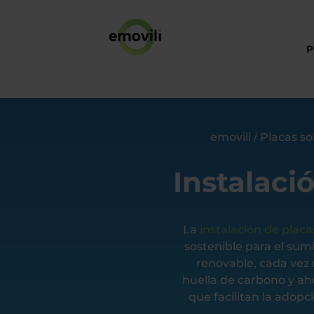
P
emovili
Placas so
/
Instalaci
La
instalación de placa
sostenible para el sumi
renovable, cada vez
huella de carbono y aho
que facilitan la adop