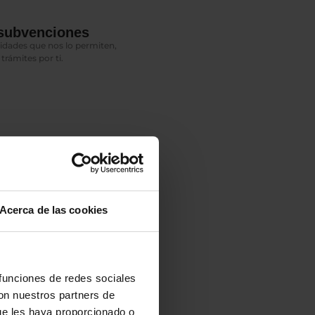
 subvenciones
dades que nos lo permiten,
rámites por ti.
Acerca de las cookies
 funciones de redes sociales
res años de garantía en todos
con nuestros partners de
ue les haya proporcionado o