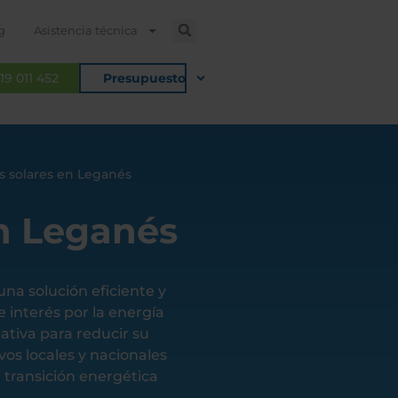
g
Asistencia técnica
19 011 452
Presupuesto
as solares en Leganés
en Leganés
a solución eficiente y
e interés por la energía
tiva para reducir su
vos locales y nacionales
 transición energética