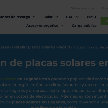
Sobre nosotros
Blo
untos de recarga
Solar
CAE
PMST
9
Asesor energético
Carga pública
lares
Instalar placas solares Madrid
/
/
Instalación de plac
ón de placas solares 
s solares
en Leganés
está ganando popularidad como un
nistro energético. Con un clima favorable y un crecient
 más hogares y empresas están optando por esta alterna
rrar en costes de electricidad. Además, existen incenti
ción de
placas solares en Leganés
, contribuyendo a una
más limpia en la región.