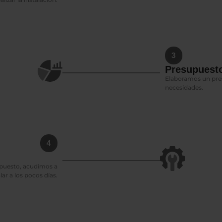
3
Presupuesto
Elaboramos un pres
necesidades.
4
upuesto, acudimos a
lar a los pocos días.