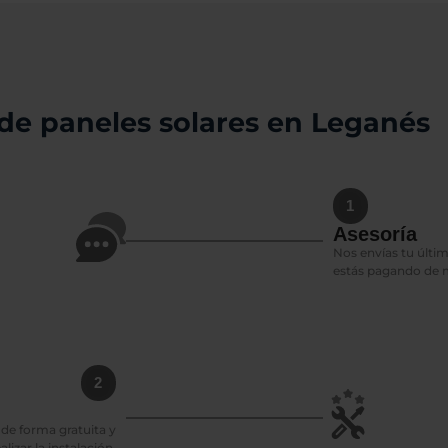
 de paneles solares en Leganés
1
Asesoría
Nos envías tu últim
estás pagando de 
2
de forma gratuita y
izar la instalación.