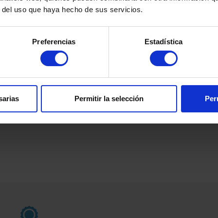
r del uso que haya hecho de sus servicios.
Preferencias
Estadística
ergía solar en tu hogar
sarias
Permitir la selección
Per
is