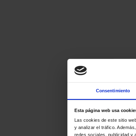
Certificados
Nos encargamos de certificar la ins
boletín para cualquier
Consentimiento
Esta página web usa cookie
Las cookies de este sitio we
y analizar el tráfico. Ademá
redes sociales, publicidad y