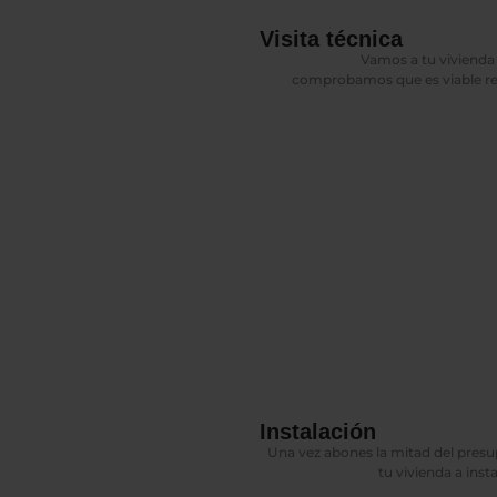
Visita técnica
Vamos a tu vivienda 
comprobamos que es viable real
Instalación
Una vez abones la mitad del pres
tu vivienda a insta