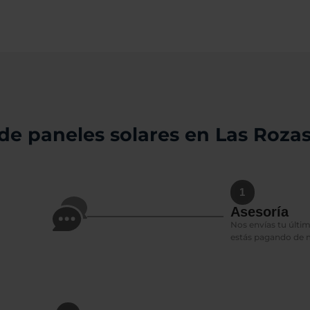
 de paneles solares en Las Roza
1
Asesoría
Nos envías tu últim
estás pagando de 