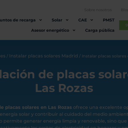
Sobre nosotros
Blo
untos de recarga
Solar
CAE
PMST
9
Asesor energético
Carga pública
res
Instalar placas solares Madrid
/
/
Instalar placas solare
lación de placas sola
Las Rozas
de placas solares en Las Rozas
ofrece una excelente o
energía solar y contribuir al cuidado del medio ambient
lo permite generar energía limpia y renovable, sino qu
ficativamente los costos de electricidad en hogares y 