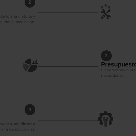
2
de forma gratuita y
izar la instalación.
3
Presupuesto
Elaboramos un pres
necesidades.
4
upuesto, acudimos a
lar a los pocos días.