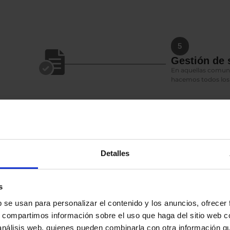
5
Gestión de
En aquellas comuni
hacemos todos los t
6
Detalles
talación y emitir el
 provincia española.
s
b se usan para personalizar el contenido y los anuncios, ofrecer
s, compartimos información sobre el uso que haga del sitio web 
7
 análisis web, quienes pueden combinarla con otra información q