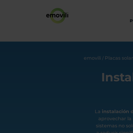
P
emovili
Placas sola
/
Insta
La
instalación 
aprovechar la 
sistemas no so
a reducir signi