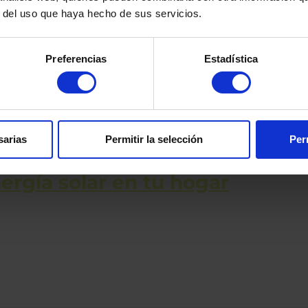
r del uso que haya hecho de sus servicios.
Garantía
Disfruta de hasta t
nuestros trabajos.
Preferencias
Estadística
sarias
Permitir la selección
Per
ergía solar en tu hogar
is