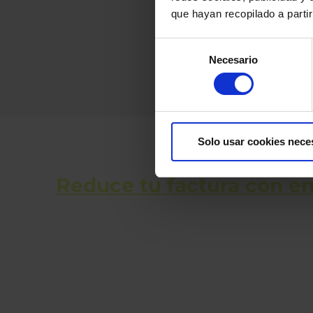
que hayan recopilado a parti
Selección
Necesario
de
consentimiento
Solo usar cookies nece
Reduce tu factura con en
Solicita presupuesto grat