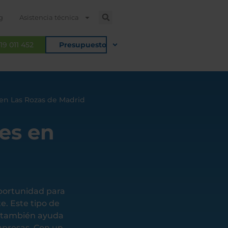
g
Asistencia técnica
19 011 452
Presupuesto
s en Las Rozas de Madrid
res en
portunidad para
e. Este tipo de
e también ayuda
empresas. Con un