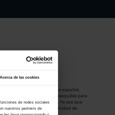
ión de
puntos
ga en
a
Acerca de las cookies
 del Plan MOVES del gobierno español,
te una solución integral y asequible para
coche eléctrico en Zaragoza. Ya sea que
 funciones de redes sociales
ular, un autónomo, una comunidad de
con nuestros partners de
una empresa.
ue les haya proporcionado o