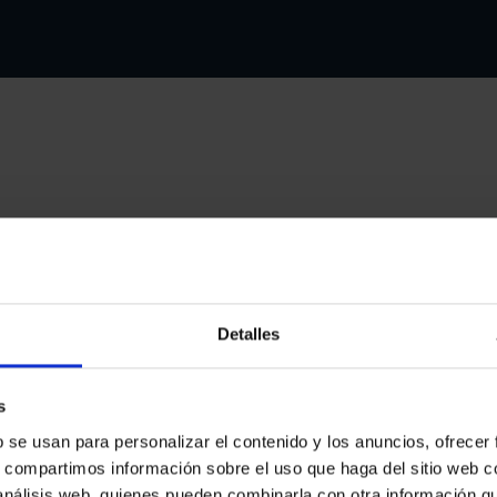
Instalac
de recar
Zaragoz
Detalles
Con el respaldo
s
podemos ofrecer
tu cargador de 
b se usan para personalizar el contenido y los anuncios, ofrecer
seas un partic
s, compartimos información sobre el uso que haga del sitio web 
propietarios o 
 análisis web, quienes pueden combinarla con otra información q