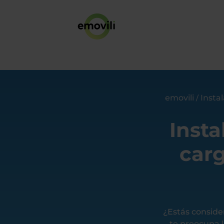
emovili
Insta
/
Insta
carg
¿Estás conside
te preocupa 