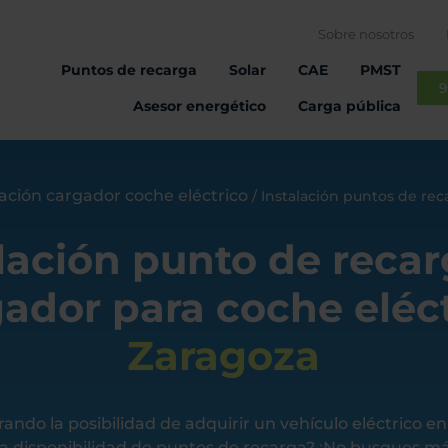
Sobre nosotros
Puntos de recarga
Solar
CAE
PMST
9
Asesor energético
Carga pública
lación cargador coche eléctrico
/
Instalación puntos de rec
lación punto de reca
ador para coche eléc
Zaragoza
rando la posibilidad de adquirir un vehículo eléctrico e
la disponibilidad de puntos de recarga? ¡No busques má