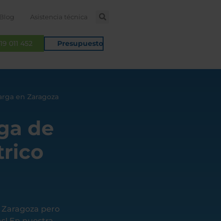
Blog
Asistencia técnica
19 011 452
Presupuesto
arga en Zaragoza
rga de
trico
n Zaragoza pero
s! En nuestra