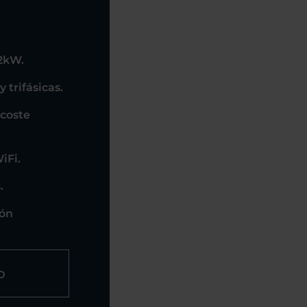
22kW.
trifásicas.
 coste
iFi.
.
ión
o