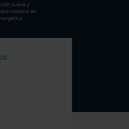
cción suave y
cidad máxima de
nergética​.
so