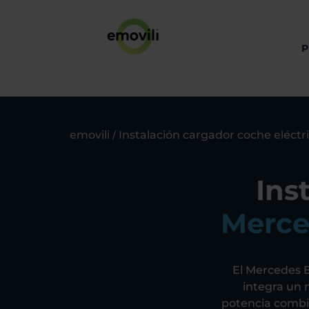
P
emovili
Instalación cargador coche eléctr
/
Ins
Merce
El Mercedes 
integra un 
potencia combi