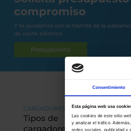
compromiso
Y te ayudamos con el trámite de la subvenc
de coche eléctrico
Presupuesto
Consentimiento
Esta página web usa cookie
CARGADORES
Tipos de
Las cookies de este sitio we
y analizar el tráfico. Ademá
cargadores
redes sociales, publicidad y