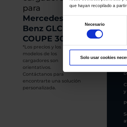
para
que hayan recopilado a parti
P
Mercedes
Selección
Necesario
de
Benz GLC
consentimiento
COUPE 300 E
P
*Los precios y los
C
modelos de los
t
Solo usar cookies nece
cargadores son
B
orientativos.
c
Contáctanos para
encontrarte una solución
C
personalizada.
y
P
S
a