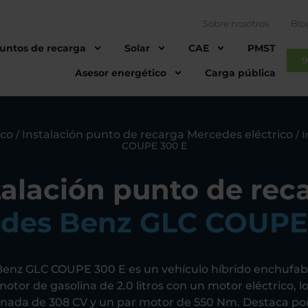
Sobre nosotros
Blo
untos de recarga
Solar
CAE
PMST
9
Asesor energético
Carga pública
ico
Instalación punto de recarga Mercedes eléctrico
/
/
I
COUPE 300 E
talación punto de rec
des Benz GLC COUPE
Benz GLC COUPE 300 E es un vehículo híbrido enchufab
motor de gasolina de 2.0 litros con un motor eléctrico, 
nada de 308 CV y un par motor de 550 Nm. Destaca por