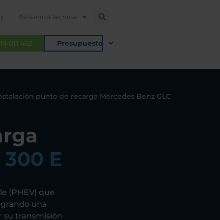
g
Asistencia técnica
19 011 452
Presupuesto
nstalación punto de recarga Mercedes Benz GLC
arga
 300 E
le (PHEV) que
logrando una
 su transmisión