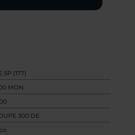
 5P (177)
300 MON
00
COUPE 300 DE
ico