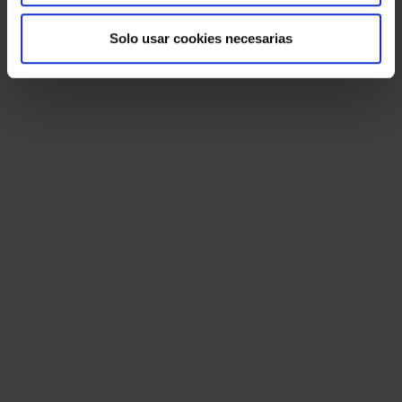
Solo usar cookies necesarias
Calidad y compromiso
Nos comprometemos a hacer una visita previa
al emplazamiento donde se quiere realizar la
instalación de puntos de recarga en un
margen de 24h tras la inspección
entregaremos un presupuesto. Y, si este es
aceptado, en un periodo de 7 días hábiles
llevaremos a cabo la instalación.
A través de nuestro sistema de consultoría
garantizamos el presupuesto óptimo y la
mejor solución de recarga para cada caso
particular.