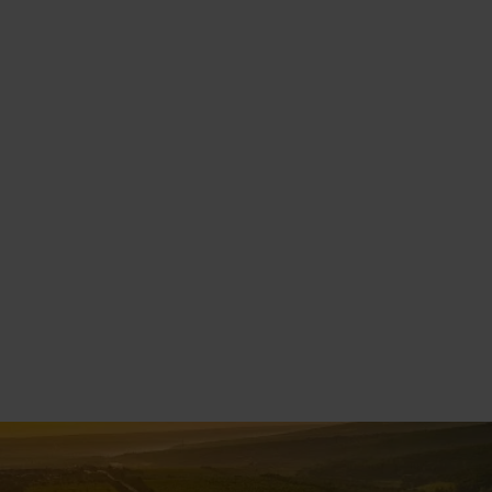
Financiación
En emovili facilitamos la instalación de puntos
de recarga en Boadilla del Monte de forma
rápida y sencilla.
Contamos con la garantía de trabajar con los
principales fabricantes y marcas tanto
españolas como internacionales que nos
permiten asegurar una calidad superior a la
hora de instalar puntos de recarga para coches
eléctricos en Boadilla del Monte