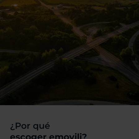
¿Por qué
escoger emovili?