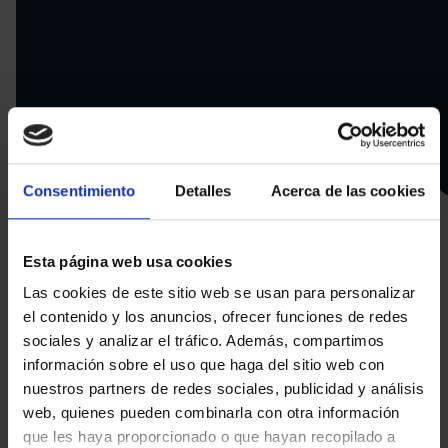
Consentimiento
Detalles
Acerca de las cookies
Esta página web usa cookies
Las cookies de este sitio web se usan para personalizar
¿Por qué instalar
un
el contenido y los anuncios, ofrecer funciones de redes
punto de recarga en
sociales y analizar el tráfico. Además, compartimos
información sobre el uso que haga del sitio web con
Boadilla del Monte?
nuestros partners de redes sociales, publicidad y análisis
web, quienes pueden combinarla con otra información
que les haya proporcionado o que hayan recopilado a