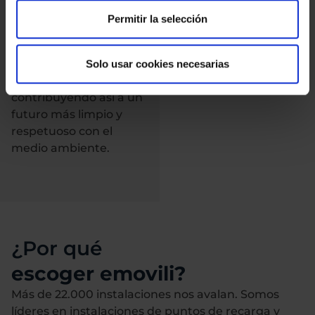
tipo de uso. Optar por
Permitir la selección
el Nexo FCEV muestra
un compromiso con la
sostenibilidad y la
Solo usar cookies necesarias
innovación tecnológica,
contribuyendo así a un
futuro más limpio y
respetuoso con el
medio ambiente.
¿Por qué
escoger emovili?
Más de 22.000 instalaciones nos avalan. Somos
líderes en instalaciones de puntos de recarga y