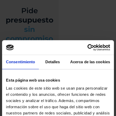
Pide
presupuesto
sin
compromiso
Elegir el Hyundai Nexo
FCEV ofrece una opción
Consentimiento
Detalles
Acerca de las cookies
avanzada y sostenible
en el transporte
personal, gracias a su
Esta página web usa cookies
tecnología innovadora
de pila de combustible
Las cookies de este sitio web se usan para personalizar
de hidrógeno que
el contenido y los anuncios, ofrecer funciones de redes
proporciona cero
sociales y analizar el tráfico. Además, compartimos
emisiones mientras
información sobre el uso que haga del sitio web con
está en
nuestros partners de redes sociales, publicidad y análisis