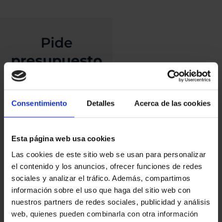
Pide
presupuesto
sin
compromiso
Consentimiento
Detalles
Acerca de las cookies
Elegir el DS DS4 E-
Tense 5P ofrece una
Esta página web usa cookies
experiencia de
Las cookies de este sitio web se usan para personalizar
conducción eficiente y
el contenido y los anuncios, ofrecer funciones de redes
tecnológicamente
sociales y analizar el tráfico. Además, compartimos
avanzada gracias a su
información sobre el uso que haga del sitio web con
motor híbrido
nuestros partners de redes sociales, publicidad y análisis
enchufable, que
web, quienes pueden combinarla con otra información
combina un motor de