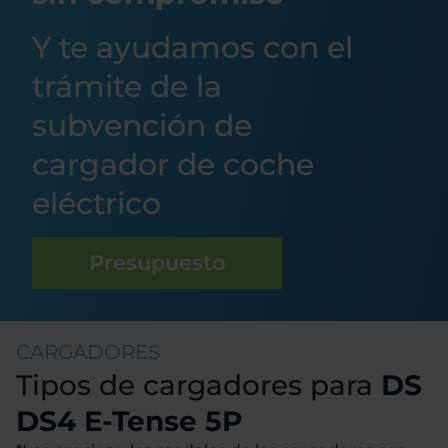
Y te ayudamos con el
trámite de la
subvención de
cargador de coche
eléctrico
Presupuesto
CARGADORES
Tipos de cargadores para
DS
DS4 E-Tense 5P