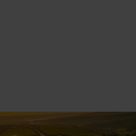
Financiación
En emovili facilitamos la instalación de puntos
de recarga en Cuenca de forma rápida y
sencilla.
Contamos con la garantía de trabajar con los
principales fabricantes y marcas tanto
españolas como internacionales que nos
permiten asegurar una calidad superior a la
hora de instalar puntos de recarga para coches
eléctricos en Cuenca