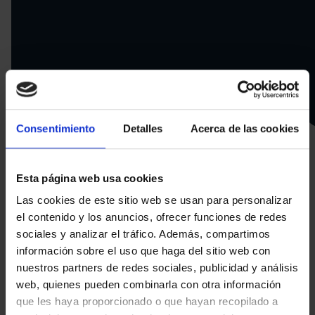
Consentimiento
Detalles
Acerca de las cookies
Esta página web usa cookies
Las cookies de este sitio web se usan para personalizar
¿Por qué instalar
un
el contenido y los anuncios, ofrecer funciones de redes
punto de recarga en
sociales y analizar el tráfico. Además, compartimos
información sobre el uso que haga del sitio web con
Cuenca?
nuestros partners de redes sociales, publicidad y análisis
web, quienes pueden combinarla con otra información
que les haya proporcionado o que hayan recopilado a
La integración de tecnología verde en Cuenca