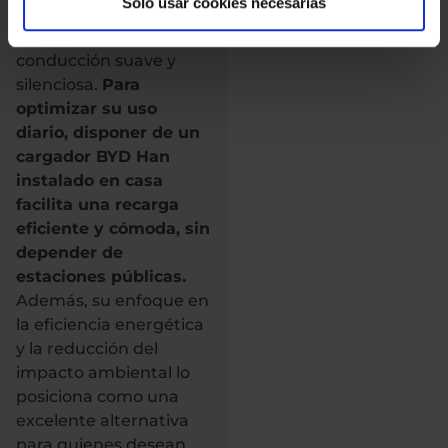
Solo usar cookies necesarias
garantiza una
experiencia de
conducción suave y
silenciosa.
Para
optimizar su uso
diario, disponer de un
cargador BYD Han
instalado en casa
facilita una recarga
eficiente y cómoda, sin
depender de
estaciones públicas.
Además, su enfoque en
la eficiencia energética
y la reducción del
impacto ambiental lo
posiciona como una
excelente alternativa
para quienes desean