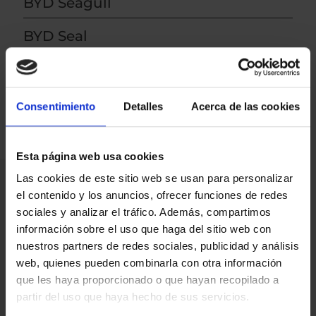
BYD Seagull
BYD Seal
BYD Tang
BYD
Consentimiento
Detalles
Acerca de las cookies
Esta página web usa cookies
Las cookies de este sitio web se usan para personalizar
Pide
el contenido y los anuncios, ofrecer funciones de redes
sociales y analizar el tráfico. Además, compartimos
presupuesto
información sobre el uso que haga del sitio web con
sin
nuestros partners de redes sociales, publicidad y análisis
web, quienes pueden combinarla con otra información
compromiso
que les haya proporcionado o que hayan recopilado a
partir del uso que haya hecho de sus servicios.
Elegir un coche