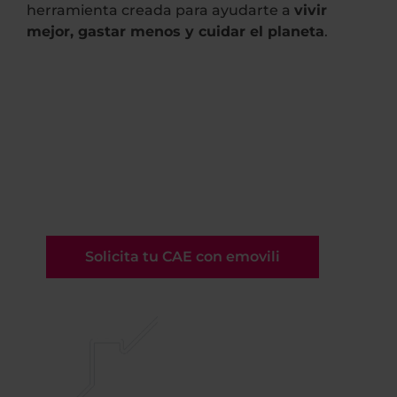
herramienta creada para ayudarte a
vivir
mejor, gastar menos y cuidar el planeta
.
Convierte tu cambio a
vehículo eléctrico en
ahorro real
Tramita tu CAE sin complicaciones y
recibe una compensación económico real.
Solicita tu CAE con emovili