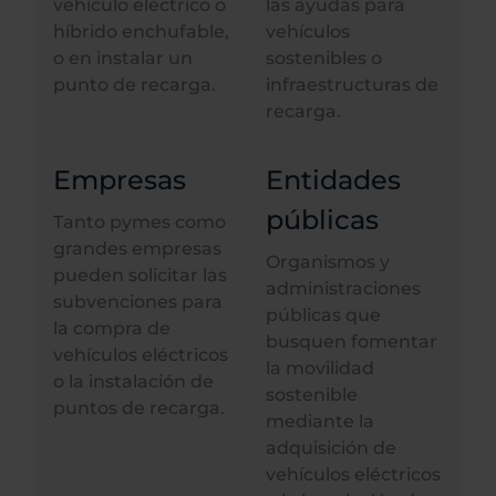
vehículo eléctrico o
las ayudas para
híbrido enchufable,
vehículos
o en instalar un
sostenibles o
punto de recarga.
infraestructuras de
recarga.
Empresas
Entidades
públicas
Tanto pymes como
grandes empresas
Organismos y
pueden solicitar las
administraciones
subvenciones para
públicas que
la compra de
busquen fomentar
vehículos eléctricos
la movilidad
o la instalación de
sostenible
puntos de recarga.
mediante la
adquisición de
vehículos eléctricos