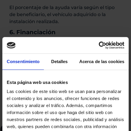
El porcentaje de la ayuda varía según el tipo
de beneficiario, el vehículo adquirido o la
instalación realizada.
6. Financiación
Las ayudas están financiadas con fondos
europeos y cuentan con un presupuesto
limitado.
Consentimiento
Detalles
Acerca de las cookies
7. Asignación de fondos
Las subvenciones se conceden hasta agotar
Esta página web usa cookies
los fondos disponibles, por lo que es
Las cookies de este sitio web se usan para personalizar
recomendable solicitar las ayudas lo antes
el contenido y los anuncios, ofrecer funciones de redes
posible.
sociales y analizar el tráfico. Además, compartimos
información sobre el uso que haga del sitio web con
nuestros partners de redes sociales, publicidad y análisis
CERTIFICADOS DE
web, quienes pueden combinarla con otra información